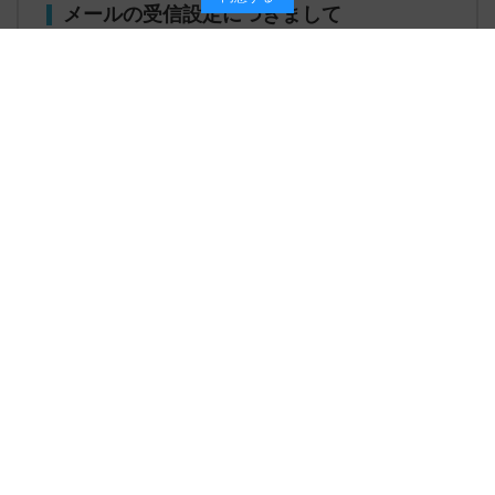
メールの受信設定につきまして
※お問い合わせや、ご注文に関するメールは必ず返信を
行っておりますが、サーバーエラーなどメールが届かな
かったり、迷惑メールに振り分けられている場合がござ
います。 お手数ではございますが、@global-net.co.jpの
ドメインを受信許可にしていただけますようお願いいた
します。 なおご注文に関するお問い合わせには、必ずお
名前・注文番号をお知らせください。ご協力お願い申し
上げます。
GUIDE
お支払い方法について
配送について