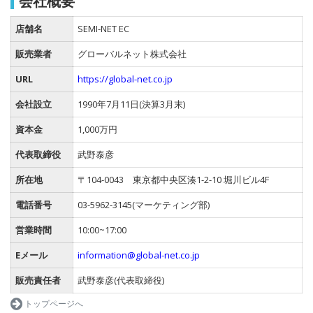
会社概要
店舗名
SEMI-NET EC
販売業者
グローバルネット株式会社
URL
https://global-net.co.jp
会社設立
1990年7月11日(決算3月末)
資本金
1,000万円
代表取締役
武野泰彦
所在地
〒104-0043 東京都中央区湊1-2-10 堀川ビル4F
電話番号
03-5962-3145(マーケティング部)
営業時間
10:00~17:00
Eメール
information@global-net.co.jp
販売責任者
武野泰彦(代表取締役)
トップページへ