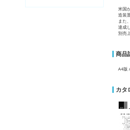
米国
造装
また
達成
別売
商品
A4版 
カタ