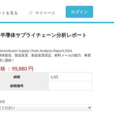
ログイン
ートを見る
マイページ
国半導体サプライチェーン分析レポート
】
iconductor Supply Chain Analysis Report 2024
導体製造、製造装置、製造装置部品、材料メーカの能力、事業
書に凝縮！
 ：99,880 円
納期
2,3日
納期備考
形式