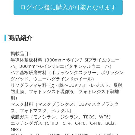
ログイン後に購入が可能となります
商品紹介
掲載品目：
半導体基板材料（300mm〜6インチ Siプライムウエー
ハ、300mm〜6インチSiエピタキシャルウエーハ）
ベア基板研磨材料（ポリッシングスラリー、ポリッシン
グパッド、ウエーハグラインドホイール）
リソグラフィ材料（g・i線〜EUVフォトレジスト、反射
防止膜、フォトレジスト現像液、フォトレジスト剥離
剤）
マスク材料（マスクブランクス、EUVマスクブランク
ス、フォトマスク、ペリクル）
成膜ガス（モノシラン、ジシラン、TEOS、WF6）
エッチングガス（CHF3、CF4、C4F6、C4F8、BCl3、
NF3）