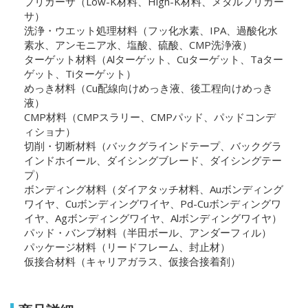
プリカーサ（Low-K材料、High-K材料、メタルプリカー
サ）
洗浄・ウエット処理材料（フッ化水素、IPA、過酸化水
素水、アンモニア水、塩酸、硫酸、CMP洗浄液）
ターゲット材料（Alターゲット、Cuターゲット、Taター
ゲット、Tiターゲット）
めっき材料（Cu配線向けめっき液、後工程向けめっき
液）
CMP材料（CMPスラリー、CMPパッド、パッドコンデ
ィショナ）
切削・切断材料（バックグラインドテープ、バックグラ
インドホイール、ダイシングブレード、ダイシングテー
プ）
ボンディング材料（ダイアタッチ材料、Auボンディング
ワイヤ、Cuボンディングワイヤ、Pd-Cuボンディングワ
イヤ、Agボンディングワイヤ、Alボンディングワイヤ）
パッド・バンプ材料（半田ボール、アンダーフィル）
パッケージ材料（リードフレーム、封止材）
仮接合材料（キャリアガラス、仮接合接着剤）