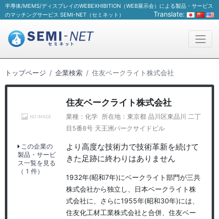
半導体/MEMS/ディスプレイのWEBEXHIBITION（WEB展示会）による製品・サービス
Translate:
のマッチングサービス SEMI-NET（セミネット）
トップページ
企業検索
住友ベークライト株式会社
住友ベークライト株式会社
業種：化学 所在地：東京都 品川区東品川 二丁
目5番8号 天王洲パークサイドビル
より高度な技術力で技術革新を続けて
この企業の
製品・サービ
きた足跡に終わりはありません
ス一覧を見る
（ 1 件）
1932年(昭和7年)にベークライト部門が三共
株式会社から独立し、日本ベークライト株
式会社に、さらに1955年(昭和30年)には、
住友化工材工業株式会社と合併、住友ベー