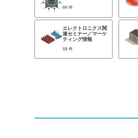
66 件
エレクトロニクス関
連セミナー／マーケ
ティング情報
58 件