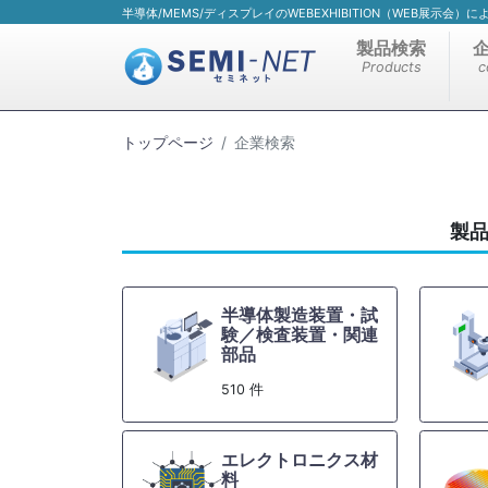
半導体/MEMS/ディスプレイのWEBEXHIBITION（WEB展示会
製品検索
Products
c
トップページ
企業検索
製
半導体製造装置・試
験／検査装置・関連
部品
510 件
エレクトロニクス材
料