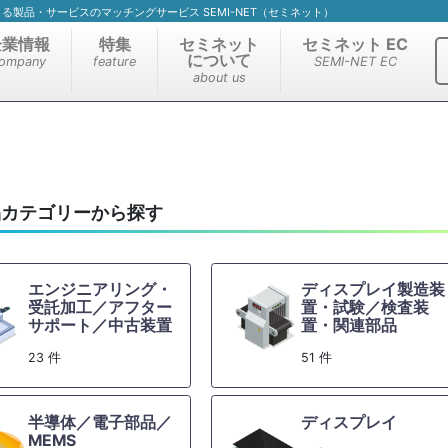
）による製品・サービスのマッチングサービス SEMI-NET（セミネット）
企業情報
特集
セミネット
セミネット EC
について
ompany
feature
SEMI-NET EC
about us
品カテゴリーから探す
エンジニアリング・
ディスプレイ製造装
受託加工／アフター
置・試験／検査装
サポート／中古装置
置・関連部品
23 件
51 件
半導体／電子部品／
ディスプレイ
MEMS