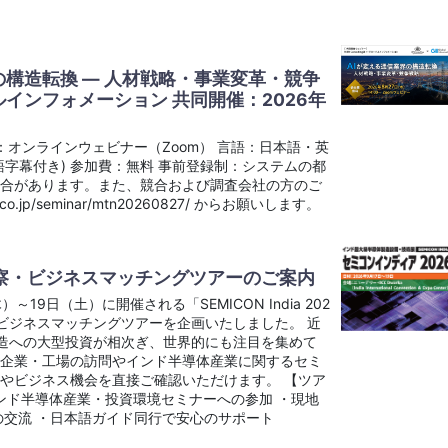
の構造転換 ― 人材戦略・事業変革・競争
ローバルインフォメーション 共同開催：2026年
0 形式：オンラインウェビナー（Zoom） 言語：日本語・英
字幕付き) 参加費：無料 事前登録制：システムの都
場合があります。また、競合および調査会社の方のご
o.jp/seminar/mtn20260827/ からお願いします。
26 視察・ビジネスマッチングツアーのご案内
19日（土）に開催される「SEMICON India 202
ビジネスマッチングツアーを企画いたしました。 近
製造への大型投資が相次ぎ、世界的にも注目を集めて
地企業・工場の訪問やインド半導体産業に関するセミ
やビジネス機会を直接ご確認いただけます。 【ツア
察 ・インド半導体産業・投資環境セミナーへの参加 ・現地
の交流 ・日本語ガイド同行で安心のサポート