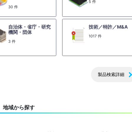
5 件
30 件
自治体・省庁・研究
技術／特許／M&A
機関・団体
1017 件
3 件
製品検索詳細
地域から探す