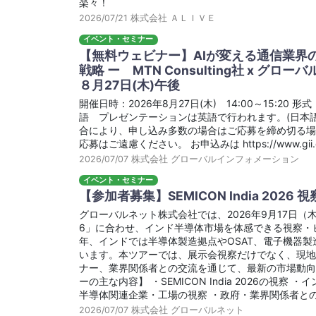
楽々！
2026/07/21
株式会社 ＡＬＩＶＥ
イベント・セミナー
【無料ウェビナー】AIが変える通信業界
戦略 ー MTN Consulting社 x グ
８月27日(木)午後
開催日時：2026年8月27日(木) 14:00～15:2
語 プレゼンテーションは英語で行われます。(日本語
合により、申し込み多数の場合はご応募を締め切る
応募はご遠慮ください。 お申込みは https://www.gii.c
2026/07/07
株式会社 グローバルインフォメーション
イベント・セミナー
【参加者募集】SEMICON India 20
グローバルネット株式会社では、2026年9月17日（木）～
6」に合わせ、インド半導体市場を体感できる視察・
年、インドでは半導体製造拠点やOSAT、電子機器
います。本ツアーでは、展示会視察だけでなく、現
ナー、業界関係者との交流を通じて、最新の市場動向
ーの主な内容】 ・SEMICON India 2026の視
半導体関連企業・工場の視察 ・政府・業界関係者と
2026/07/07
株式会社 グローバルネット