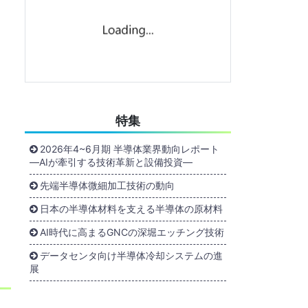
特集
2026年4~6月期 半導体業界動向レポート
―AIが牽引する技術革新と設備投資―
先端半導体微細加工技術の動向
日本の半導体材料を支える半導体の原材料
AI時代に高まるGNCの深堀エッチング技術
データセンタ向け半導体冷却システムの進
展