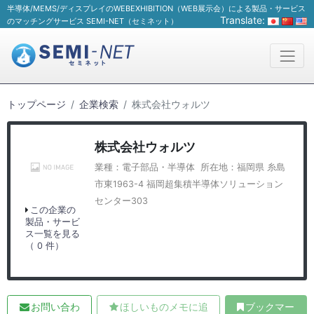
半導体/MEMS/ディスプレイのWEBEXHIBITION（WEB展示会）による製品・サービス
Translate:
のマッチングサービス SEMI-NET（セミネット）
トップページ
企業検索
株式会社ウォルツ
株式会社ウォルツ
業種：電子部品・半導体 所在地：福岡県 糸島
市東1963-4 福岡超集積半導体ソリューション
センター303
この企業の
製品・サービ
ス一覧を見る
（ 0 件）
お問い合わ
ほしいものメモに追
ブックマー