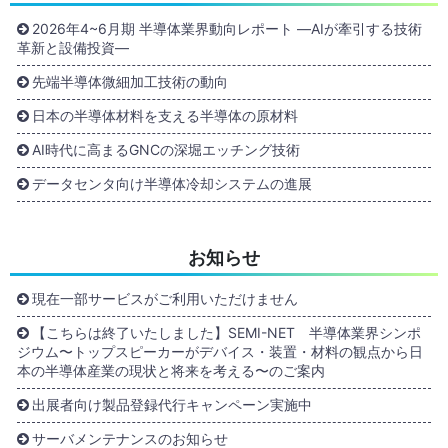
2026年4~6月期 半導体業界動向レポート ―AIが牽引する技術
革新と設備投資―
先端半導体微細加工技術の動向
日本の半導体材料を支える半導体の原材料
AI時代に高まるGNCの深堀エッチング技術
データセンタ向け半導体冷却システムの進展
お知らせ
現在一部サービスがご利用いただけません
【こちらは終了いたしました】SEMI-NET 半導体業界シンポ
ジウム〜トップスピーカーがデバイス・装置・材料の観点から日
本の半導体産業の現状と将来を考える〜のご案内
出展者向け製品登録代行キャンペーン実施中
サーバメンテナンスのお知らせ