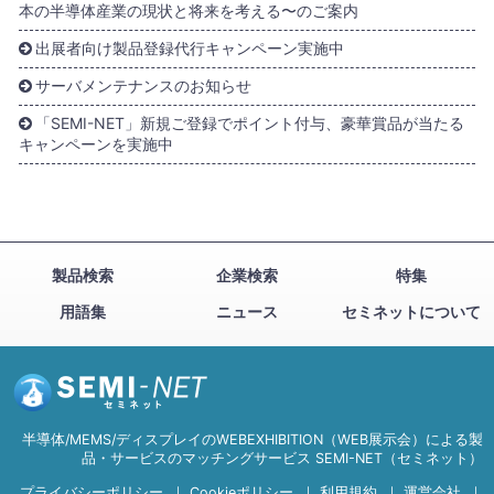
本の半導体産業の現状と将来を考える〜のご案内
出展者向け製品登録代行キャンペーン実施中
サーバメンテナンスのお知らせ
「SEMI-NET」新規ご登録でポイント付与、豪華賞品が当たる
キャンペーンを実施中
製品検索
企業検索
特集
用語集
ニュース
セミネットについて
半導体/MEMS/ディスプレイのWEBEXHIBITION（WEB展示会）による製
品・サービスのマッチングサービス SEMI-NET（セミネット）
プライバシーポリシー
｜
Cookieポリシー
｜
利用規約
｜
運営会社
｜