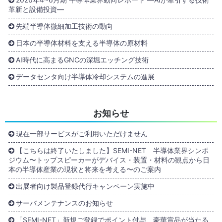
革新と設備投資―
先端半導体微細加工技術の動向
日本の半導体材料を支える半導体の原材料
AI時代に高まるGNCの深堀エッチング技術
データセンタ向け半導体冷却システムの進展
お知らせ
現在一部サービスがご利用いただけません
【こちらは終了いたしました】SEMI-NET 半導体業界シンポ
ジウム〜トップスピーカーがデバイス・装置・材料の観点から日
本の半導体産業の現状と将来を考える〜のご案内
出展者向け製品登録代行キャンペーン実施中
サーバメンテナンスのお知らせ
「SEMI-NET」新規ご登録でポイント付与、豪華賞品が当たる