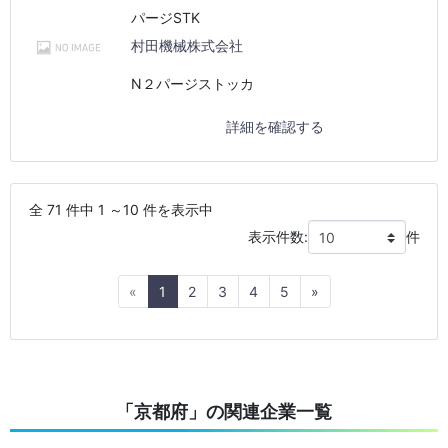
パージSTK
村田機械株式会社
N２パージストッカ
詳細を確認する
全 71 件中 1 ～10 件を表示中
表示件数:
件
Previous
Next
«
1
2
3
4
5
»
「京都府」の関連企業一覧