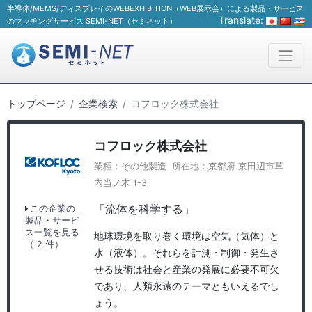
半導体/MEMS/ディスプレイのWEBEXHIBITION（WEB展示会）による製品・サービス
Translate:
のマッチングサービス SEMI-NET（セミネット）
トップページ
企業検索
コフロック株式会社
コフロック株式会社
業種：その他製造 所在地：京都府 京田辺市草
内当ノ木 1-3
「流体を科学する」
この企業の
製品・サービ
ス一覧を見る
地球環境を取り巻く環境は空気（気体）と
（ 2 件）
水（液体）。それらを計測・制御・発生さ
せる技術は社会と産業の発展に必要不可欠
であり、人類永遠のテーマともいえるでし
ょう。