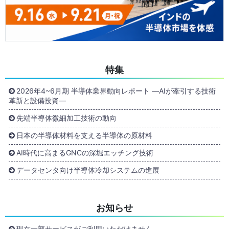
特集
2026年4~6月期 半導体業界動向レポート ―AIが牽引する技術
革新と設備投資―
先端半導体微細加工技術の動向
日本の半導体材料を支える半導体の原材料
AI時代に高まるGNCの深堀エッチング技術
データセンタ向け半導体冷却システムの進展
お知らせ
現在一部サービスがご利用いただけません