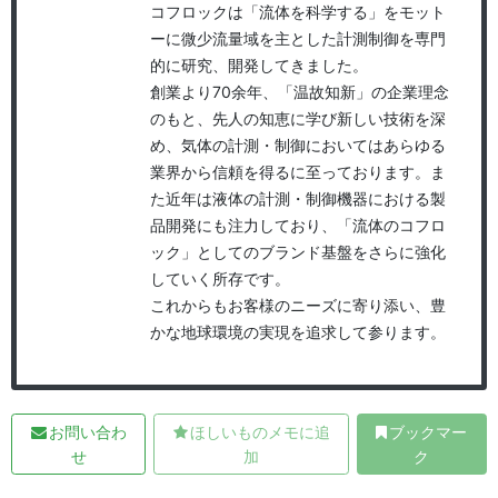
コフロックは「流体を科学する」をモット
ーに微少流量域を主とした計測制御を専門
的に研究、開発してきました。
創業より70余年、「温故知新」の企業理念
のもと、先人の知恵に学び新しい技術を深
め、気体の計測・制御においてはあらゆる
業界から信頼を得るに至っております。ま
た近年は液体の計測・制御機器における製
品開発にも注力しており、「流体のコフロ
ック」としてのブランド基盤をさらに強化
していく所存です。
これからもお客様のニーズに寄り添い、豊
かな地球環境の実現を追求して参ります。
お問い合わ
ほしいものメモに追
ブックマー
せ
加
ク