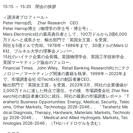
15:15 ～ 15:20 閉会の挨拶
＜講演者プロフィール＞
Peter Harrop氏 Zhar Research CEO
Peter Harrop博士（物理学の学士号・博士号）。
Mars Electronics社の最高責任者として、100万ドルから2億6,000
万ドルへと成長させ、輸出部門で「英国女王賞」を受賞。
同社を5億ドルで売却。1978年～1986年まで、30億ドルのMars U
K社、ブルネル大学の理事会メンバー。
15社のハイテク企業の会長職。英国物理学会、英国工学技術学会、
英国マーケティング協会のフェロー。
Financial Times、John Wiley、Retail Banking Research向けにテク
ノロジー／マーケティング関連の書籍を執筆。1999年～2022年ま
で、市場調査会社 IDTechEx社の創設者兼CEO。
輸出部門で「英国女王賞」を受賞。2022年3月、同社の企業価値が
2,000万ドルに達した時点で退任。その後、市場調査会社 Zhar Res
earch社の創設者兼CEOに就任。同社の最新の市場調査レポート「T
erahertz Business Opportunities: Energy, Medical, Security, Telec
oms, Other Markets, Technology 2026-2046」、「Terahertz Me
dical Diagnosis, Therapy, Hardware, Materials: Markets, Technolo
gy 2026-2046」、「Medical and Allied Hydrogels: Markets, Tec
hnologies 2026-2046」（THzハイドロゲルを含む）