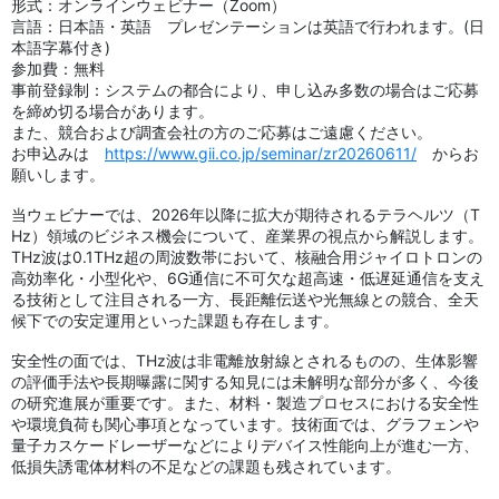
形式：オンラインウェビナー（Zoom）
言語：日本語・英語 プレゼンテーションは英語で行われます。(日
本語字幕付き)
参加費：無料
事前登録制：システムの都合により、申し込み多数の場合はご応募
を締め切る場合があります。
また、競合および調査会社の方のご応募はご遠慮ください。
お申込みは
https://www.gii.co.jp/seminar/zr20260611/
からお
願いします。
当ウェビナーでは、2026年以降に拡大が期待されるテラヘルツ（T
Hz）領域のビジネス機会について、産業界の視点から解説します。
THz波は0.1THz超の周波数帯において、核融合用ジャイロトロンの
高効率化・小型化や、6G通信に不可欠な超高速・低遅延通信を支え
る技術として注目される一方、長距離伝送や光無線との競合、全天
候下での安定運用といった課題も存在します。
安全性の面では、THz波は非電離放射線とされるものの、生体影響
の評価手法や長期曝露に関する知見には未解明な部分が多く、今後
の研究進展が重要です。また、材料・製造プロセスにおける安全性
や環境負荷も関心事項となっています。技術面では、グラフェンや
量子カスケードレーザーなどによりデバイス性能向上が進む一方、
低損失誘電体材料の不足などの課題も残されています。