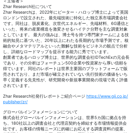
＜主催者＞
Zhar Research社について
Zhar Researchは、2022年にピーター・ハロップ博士によって英国
ロンドンで設立された、最先端技術に特化した独立系市場調査会社
です。同社は、脱炭素化、次世代エネルギー、先端材料、6G通信と
いった、将来の産業構造を激変させるハイテク分野を主な調査対象
としています。 最大の強みは、博士号を持つ専門家チームによる技
術的知見に基づいた、20年以上にわたる長期的な市場予測です。核
融合やメタマテリアルといった難解な技術をビジネスの観点で分析
し、詳細なロードマップを提示する能力に秀でています。
創業者であるハロップ博士は、世界的な調査会社IDTechExの元会長
であり、その分析はフォーチュン500企業や投資家から厚い信頼を
得ています。同社のレポートは世界主要国のプラットフォームで販
売されており、まだ市場が確立されていない先行技術の価値をいち
早く定義する先見性が、研究開発や新規事業開発の現場で高く評価
されています。
Zhar Research社発行レポートご紹介ページ
https://www.gii.co.jp/
publisher/zr/
グローバルインフォメーションについて
株式会社グローバルインフォメーションは、世界5カ国に拠点を持
ち、180社以上の調査会社と代理店契約を締結する市場情報提供会
社です。お客様の情報ニーズに的確にお応えする調査資料の提案、