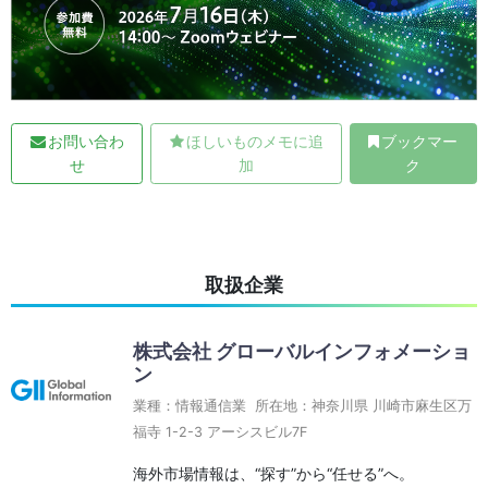
お問い合わ
ほしいものメモに追
ブックマー
せ
加
ク
取扱企業
株式会社 グローバルインフォメーショ
ン
業種：情報通信業 所在地：神奈川県 川崎市麻生区万
福寺 1-2-3 アーシスビル7F
海外市場情報は、“探す”から“任せる”へ。