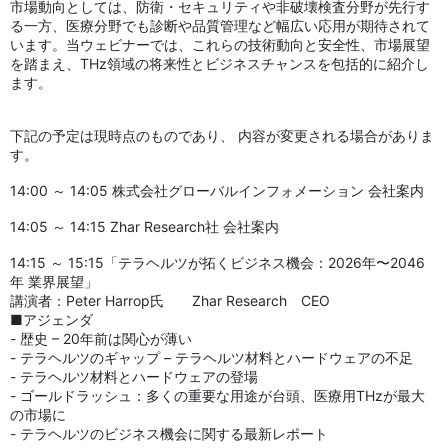
市場動向としては、防衛・セキュリティや非破壊検査分野が先行す
る一方、医療分野でも診断や品質管理など幅広い応用が期待されて
います。当ウェビナーでは、これらの技術動向と安全性、市場展望
を踏まえ、THz領域の将来性とビジネスチャンスを包括的に紹介し
ます。
下記の予定は現時点のものであり、 内容が変更される場合がありま
す。
14:00 ～ 14:05 株式会社グローバルインフォメーション 会社案内
14:05 ～ 14:15 Zhar Research社 会社案内
14:15 ～ 15:15「テラヘルツが拓くビジネス機会：2026年〜2046
年 業界展望」
講演者：Peter Harrop氏 Zhar Research CEO
■アジェンダ
- 歴史 – 20年前は関心が薄い
- テラヘルツのギャップ – テラヘルツ材料とハードウェアの不足
- テラヘルツ材料とハードウェアの登場
- ゴールドラッシュ：多くの重要な用途が台頭、医療用THzが最大
の市場に
- テラヘルツのビジネス機会に関する最新レポート