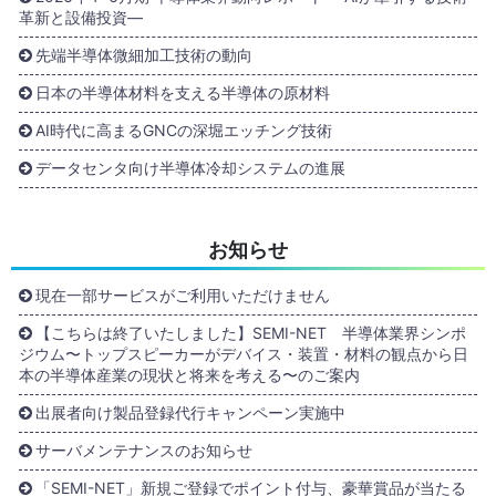
革新と設備投資―
先端半導体微細加工技術の動向
日本の半導体材料を支える半導体の原材料
AI時代に高まるGNCの深堀エッチング技術
データセンタ向け半導体冷却システムの進展
お知らせ
現在一部サービスがご利用いただけません
【こちらは終了いたしました】SEMI-NET 半導体業界シンポ
ジウム〜トップスピーカーがデバイス・装置・材料の観点から日
本の半導体産業の現状と将来を考える〜のご案内
出展者向け製品登録代行キャンペーン実施中
サーバメンテナンスのお知らせ
「SEMI-NET」新規ご登録でポイント付与、豪華賞品が当たる