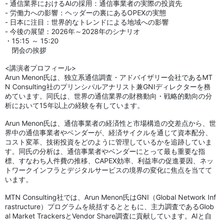
- 通信業界におけるAIの採用：通信事業者の実際の投資先
- 労働力への影響：ヘッダーの裏にあるOPEXの実態
- 日本に注目：世界的なトレンドによる地域への影響
- 今後の展望：2026年～2028年のシナリオ
・15:15 ～ 15:20
閉会の挨拶
<講演者プロフィール>
Arun Menon氏は、独立系通信調査・アドバイザリー会社であるMT
N Consulting社のプリンシパルアナリスト兼GNIディレクターを務
めています。同氏は、世界の通信業界の財務動向・戦略的動向の分
析において15年以上の経験を有しています。
Arun Menon氏は、通信事業者の経済性と市場構造の交差点から、世
界中の通信事業者やベンダーが、経済サイクルを通じて資本配分、
コスト変革、技術投資をどのように管理しているかを追跡していま
す。同氏の分析は、通信事業者やベンダーにとって最も重要な指
標、すなわち人件費の推移、CAPEX効率、利益率の促進要因、ネッ
トワークインフラとデジタルサービスの境界の変化に焦点を当てて
います。
MTN Consulting社では、Arun Menon氏はGNI（Global Network Inf
rastructure）プログラムを統括するとともに、主力調査であるGlob
al Market TrackersとVendor Share調査に貢献しています。AIと自