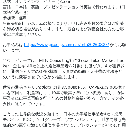
形式：オンラインウェビナー（Zoom）
言語：日本語・英語 プレゼンテーションは英語で行われます。(日
本語字幕付き)
参加費：無料
事前登録制：システムの都合により、申し込み多数の場合はご応募
を締め切る場合があります。また、競合および調査会社の方のご応
募はご遠慮ください。
お申込みは
https://www.gii.co.jp/seminar/mtn20260827/
からお願
いします。
当ウェビナーでは、MTN Consulting社のGlobal Telco Market Trac
ker（全世界140社以上の通信事業者を対象）に基づき、AIが世界的
に、通信キャリアのOPEX構造・人員数の動向・人件費の推移をど
のように変容させているかを検証します。
世界の通信キャリアの収益は1兆8,500億ドル、CAPEXは3,000億ド
ルを下回り、利益率はここ10年で最高水準に近い状況にあり、通信
事業者には事業再編を行うための財務的余裕がある一方で、その必
要性に迫られています。
こうした世界的な状況を踏まえ、日本の大手通信事業者4社 - 楽天
モバイル、KDDI、NTTグループ、ソフトバンク - は、世界で最も先
進的かつ競争の激しい通信市場の1つで、プレッシャーがいかに作用