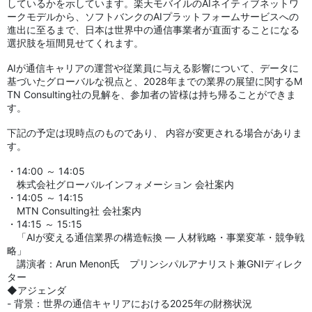
しているかを示しています。楽天モバイルのAIネイティブネットワ
ークモデルから、ソフトバンクのAIプラットフォームサービスへの
進出に至るまで、日本は世界中の通信事業者が直面することになる
選択肢を垣間見せてくれます。
AIが通信キャリアの運営や従業員に与える影響について、データに
基づいたグローバルな視点と、2028年までの業界の展望に関するM
TN Consulting社の見解を、参加者の皆様は持ち帰ることができま
す。
下記の予定は現時点のものであり、 内容が変更される場合がありま
す。
・14:00 ～ 14:05
株式会社グローバルインフォメーション 会社案内
・14:05 ～ 14:15
MTN Consulting社 会社案内
・14:15 ～ 15:15
「AIが変える通信業界の構造転換 ― 人材戦略・事業変革・競争戦
略」
講演者：Arun Menon氏 プリンシパルアナリスト兼GNIディレク
ター
◆アジェンダ
- 背景：世界の通信キャリアにおける2025年の財務状況