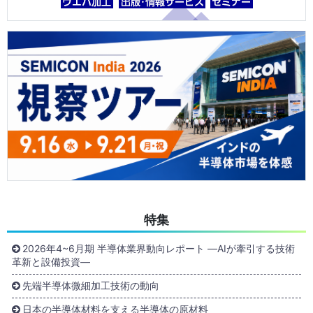
特集
2026年4~6月期 半導体業界動向レポート ―AIが牽引する技術
革新と設備投資―
先端半導体微細加工技術の動向
日本の半導体材料を支える半導体の原材料