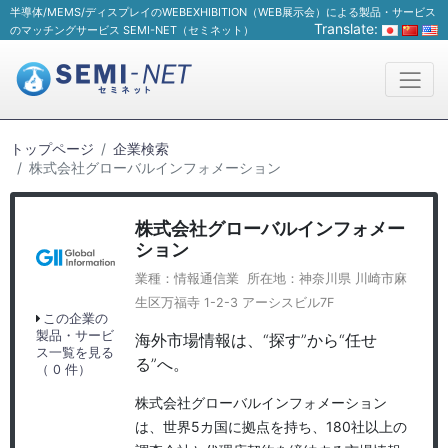
半導体/MEMS/ディスプレイのWEBEXHIBITION（WEB展示会）による製品・サービス
Translate:
のマッチングサービス SEMI-NET（セミネット）
トップページ
企業検索
株式会社グローバルインフォメーション
株式会社グローバルインフォメー
ション
業種：情報通信業 所在地：神奈川県 川崎市麻
生区万福寺 1-2-3 アーシスビル7F
この企業の
製品・サービ
海外市場情報は、“探す”から“任せ
ス一覧を見る
る”へ。
（ 0 件）
株式会社グローバルインフォメーション
は、世界5カ国に拠点を持ち、180社以上の