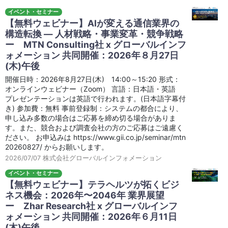
イベント・セミナー
【無料ウェビナー】AIが変える通信業界の
構造転換 ― 人材戦略・事業変革・競争戦略
ー MTN Consulting社 x グローバルインフ
ォメーション 共同開催：2026年８月27日
(木)午後
開催日時：2026年8月27日(木) 14:00～15:20 形式：
オンラインウェビナー（Zoom） 言語：日本語・英語
プレゼンテーションは英語で行われます。(日本語字幕付
き) 参加費：無料 事前登録制：システムの都合により、
申し込み多数の場合はご応募を締め切る場合がありま
す。また、競合および調査会社の方のご応募はご遠慮く
ださい。 お申込みは https://www.gii.co.jp/seminar/mtn
20260827/ からお願いします。
2026/07/07
株式会社グローバルインフォメーション
イベント・セミナー
【無料ウェビナー】テラヘルツが拓くビジ
ネス機会：2026年〜2046年 業界展望
ー Zhar Research社 x グローバルインフ
ォメーション 共同開催：2026年６月11日
(木)午後