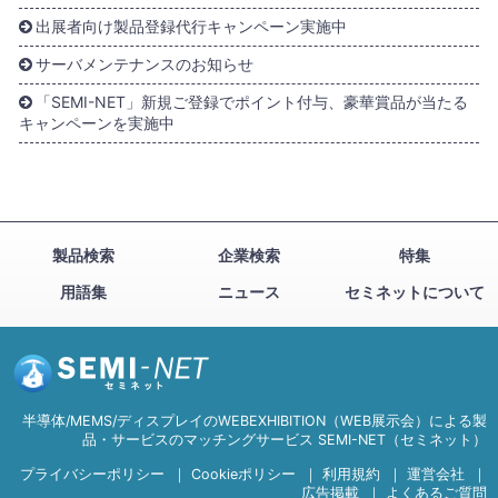
出展者向け製品登録代行キャンペーン実施中
サーバメンテナンスのお知らせ
「SEMI-NET」新規ご登録でポイント付与、豪華賞品が当たる
キャンペーンを実施中
製品検索
企業検索
特集
用語集
ニュース
セミネットについて
半導体/MEMS/ディスプレイのWEBEXHIBITION（WEB展示会）による製
品・サービスのマッチングサービス SEMI-NET（セミネット）
プライバシーポリシー
｜
Cookieポリシー
｜
利用規約
｜
運営会社
｜
広告掲載
｜
よくあるご質問