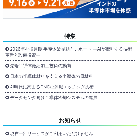
特集
2026年4~6月期 半導体業界動向レポート ―AIが牽引する技術
革新と設備投資―
先端半導体微細加工技術の動向
日本の半導体材料を支える半導体の原材料
AI時代に高まるGNCの深堀エッチング技術
データセンタ向け半導体冷却システムの進展
お知らせ
現在一部サービスがご利用いただけません