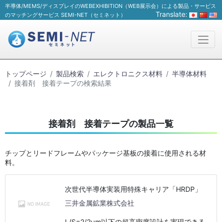
半導体/MEMS/ディスプレイのWEBEXHIBITION（WEB展示会）による製品・サービス
Translate:
のマッチングサービス SEMI-NET（セミネット）
トップページ
製品検索
エレクトロニクス材料
半導体材料
接着剤 接着テープの検索結果
接着剤 接着テープの製品一覧
チップとリードフレームやパッケージ基板の接着に使用される材
料。
次世代半導体実装用特殊キャリア「HRDP」
三井金属鉱業株式会社
L/S=2/2μm以下の超高密度設計を実現できる