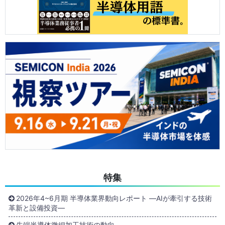
特集
2026年4~6月期 半導体業界動向レポート ―AIが牽引する技術
革新と設備投資―
先端半導体微細加工技術の動向