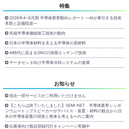
特集
2026年4~6月期 半導体業界動向レポート ―AIが牽引する技術
革新と設備投資―
先端半導体微細加工技術の動向
日本の半導体材料を支える半導体の原材料
AI時代に高まるGNCの深堀エッチング技術
データセンタ向け半導体冷却システムの進展
お知らせ
現在一部サービスがご利用いただけません
【こちらは終了いたしました】SEMI-NET 半導体業界シンポ
ジウム〜トップスピーカーがデバイス・装置・材料の観点から日
本の半導体産業の現状と将来を考える〜のご案内
出展者向け製品登録代行キャンペーン実施中