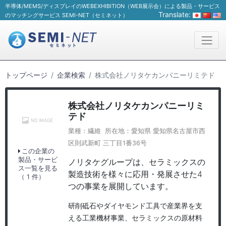
半導体/MEMS/ディスプレイのWEBEXHIBITION（WEB展示会）による製品・サービス
Translate:
のマッチングサービス SEMI-NET（セミネット）
トップページ
企業検索
株式会社ノリタケカンパニーリミテド
株式会社ノリタケカンパニーリミ
テド
業種：繊維 所在地：愛知県 愛知県名古屋市西
区則武新町 三丁目1番36号
この企業の
製品・サービ
ノリタケグループは、セラミックスの
ス一覧を見る
製造技術を様々に応用・発展させた4
（ 1 件）
つの事業を展開しています。
研削砥石やダイヤモンド工具で産業界を支
える工業機材事業、セラミックスの原材料