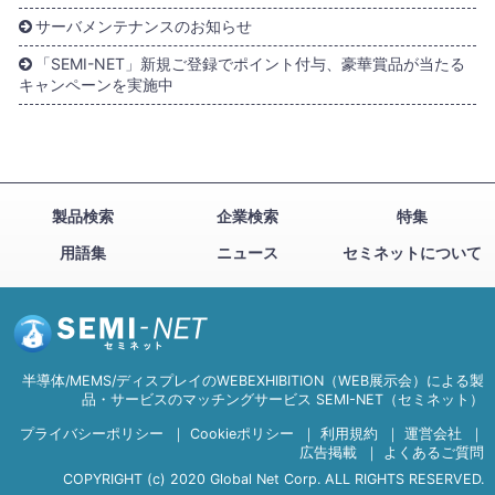
サーバメンテナンスのお知らせ
「SEMI-NET」新規ご登録でポイント付与、豪華賞品が当たる
キャンペーンを実施中
製品検索
企業検索
特集
用語集
ニュース
セミネットについて
半導体/MEMS/ディスプレイのWEBEXHIBITION（WEB展示会）による製
品・サービスのマッチングサービス SEMI-NET（セミネット）
プライバシーポリシー
｜
Cookieポリシー
｜
利用規約
｜
運営会社
｜
広告掲載
｜
よくあるご質問
COPYRIGHT (c) 2020 Global Net Corp. ALL RIGHTS RESERVED.