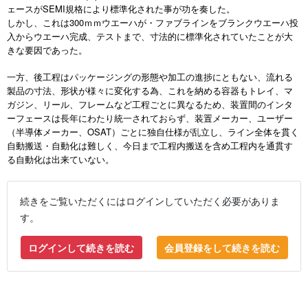
ェースがSEMI規格により標準化された事が功を奏した。
しかし、これは300ｍｍウエーハが・ファブラインをブランクウエーハ投
入からウエーハ完成、テストまで、寸法的に標準化されていたことが大
きな要因であった。
一方、後工程はパッケージングの形態や加工の進捗にともない、流れる
製品の寸法、形状が様々に変化する為、これを納める容器もトレイ、マ
ガジン、リール、フレームなど工程ごとに異なるため、装置間のインタ
ーフェースは長年にわたり統一されておらず、装置メーカー、ユーザー
（半導体メーカー、OSAT）ごとに独自仕様が乱立し、ライン全体を貫く
自動搬送・自動化は難しく、今日まで工程内搬送を含め工程内を通貫す
る自動化は出来ていない。
続きをご覧いただくにはログインしていただく必要がありま
す。
ログインして続きを読む
会員登録をして続きを読む