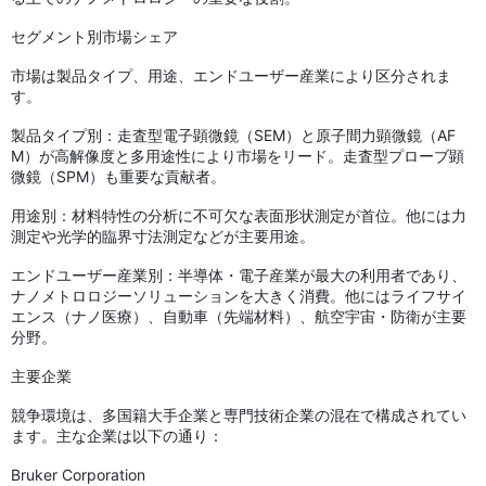
セグメント別市場シェア
市場は製品タイプ、用途、エンドユーザー産業により区分されま
す。
製品タイプ別：走査型電子顕微鏡（SEM）と原子間力顕微鏡（AF
M）が高解像度と多用途性により市場をリード。走査型プローブ顕
微鏡（SPM）も重要な貢献者。
用途別：材料特性の分析に不可欠な表面形状測定が首位。他には力
測定や光学的臨界寸法測定などが主要用途。
エンドユーザー産業別：半導体・電子産業が最大の利用者であり、
ナノメトロロジーソリューションを大きく消費。他にはライフサイ
エンス（ナノ医療）、自動車（先端材料）、航空宇宙・防衛が主要
分野。
主要企業
競争環境は、多国籍大手企業と専門技術企業の混在で構成されてい
ます。主な企業は以下の通り：
Bruker Corporation