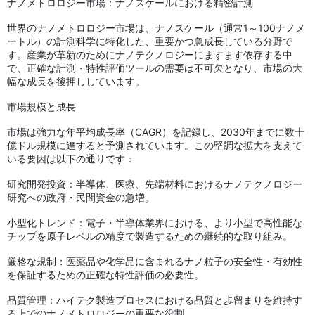
ナノメトロロジー市場：ナノスケールにおける精密計測
世界のナノメトロロジー市場は、ナノスケール（通常1～100ナノメ
ートル）の計測科学に特化した、重要かつ急成長している分野で
す。産業が革新のためにナノテクノロジーにますます依存する中
で、正確な計測・特性評価ツールの需要は不可欠となり、市場の大
幅な成長を後押ししています。
市場規模と成長
市場は強力な年平均成長率（CAGR）を記録し、2030年までに数十
億ドル規模に達すると予測されています。この堅調な拡大を支えて
いる要因は以下の通りです：
研究開発投資：半導体、医療、先端材料におけるナノテクノロジー
研究への政府・民間資金の急増。
小型化トレンド：電子・半導体業界における、より小型で高性能な
チップを原子レベルの精度で製造するための継続的な取り組み。
厳格な規制：医薬品や化学品に含まれるナノ粒子の安全性・有効性
を保証するための正確な特性評価の必要性。
品質管理：ハイテク製造プロセスにおける品質と歩留まりを維持す
る上でのナノメトロロジーの重要な役割。