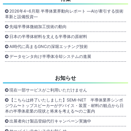
2026年4~6月期 半導体業界動向レポート ―AIが牽引する技術
革新と設備投資―
先端半導体微細加工技術の動向
日本の半導体材料を支える半導体の原材料
AI時代に高まるGNCの深堀エッチング技術
データセンタ向け半導体冷却システムの進展
お知らせ
現在一部サービスがご利用いただけません
【こちらは終了いたしました】SEMI-NET 半導体業界シンポ
ジウム〜トップスピーカーがデバイス・装置・材料の観点から日
本の半導体産業の現状と将来を考える〜のご案内
出展者向け製品登録代行キャンペーン実施中
サーバメンテナンスのお知らせ