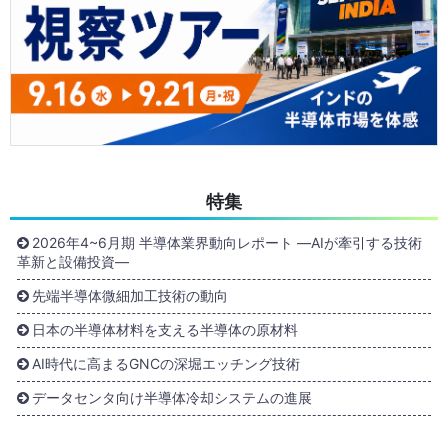
特集
2026年4~6月期 半導体業界動向レポート ―AIが牽引する技術
革新と設備投資―
先端半導体微細加工技術の動向
日本の半導体材料を支える半導体の原材料
AI時代に高まるGNCの深堀エッチング技術
データセンタ向け半導体冷却システムの進展