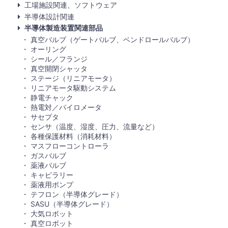
工場施設関連、ソフトウェア
半導体設計関連
半導体製造装置関連部品
真空バルブ（ゲートバルブ、ベンドロールバルブ）
オーリング
シール／フランジ
真空開閉シャッタ
ステージ（リニアモータ）
リニアモータ駆動システム
静電チャック
熱電対／パイロメータ
サセプタ
センサ（温度、湿度、圧力、流量など）
各種保護材料（消耗材料）
マスフローコントローラ
ガスバルブ
薬液バルブ
キャピラリー
薬液用ポンプ
テフロン（半導体グレード）
SASU（半導体グレード）
大気ロボット
真空ロボット