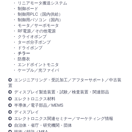
リニアモータ搬送システム
制御ボード
制御用PLC（国内供給）
制御用パソコン（国内）
モータ／サーボモータ
RF電源／その他電源
クライオポンプ
ターボ分子ポンプ
ドライポンプ
チラー
防塵衣
エンドポイントモニタ
ケーブル／光ファイバ
エンジニアリング・受託加工／アフターサポート／中古装
置
ディスプレイ製造装置・試験／検査装置・関連部品
エレクトロニクス材料
半導体／電子部品／MEMS
ディスプレイ
エレクトロニクス関連セミナー／マーケティング情報
自治体・省庁・研究機関・団体
技術／特許／M&A