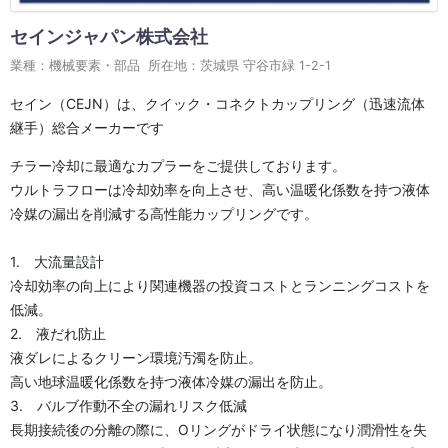
セインジャパン株式会社
業種：機械要素・部品 所在地：茨城県 守谷市緑 1-2-1
セイン（CEJN）は、クイック・コネクトカップリング（迅速流体
継手）総合メーカーです
チラー冷却に最適なカプラーをご提供しております。
ウルトラフローは冷却効率を向上させ、高い温暖化係数を持つ液体
冷媒の漏出を削減する高性能カップリングです。
1. 大流量設計
冷却効率の向上により関連機器の投資コストとランニングコストを
低減。
2. 液だれ防止
液ダレによるクリーン環境汚濁を防止。
高い地球温暖化係数を持つ液体冷媒の漏出を防止。
3. バルブ作動不全の漏れリスク低減
長期接続後の分離の際に、Oリングがドライ状態になり潤滑性を失