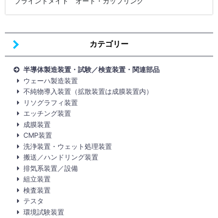
ブラインドメイト オート・カップリング
カテゴリー
半導体製造装置・試験／検査装置・関連部品
ウェーハ製造装置
不純物導入装置（拡散装置は成膜装置内）
リソグラフィ装置
エッチング装置
成膜装置
CMP装置
洗浄装置・ウェット処理装置
搬送／ハンドリング装置
排気系装置／設備
組立装置
検査装置
テスタ
環境試験装置