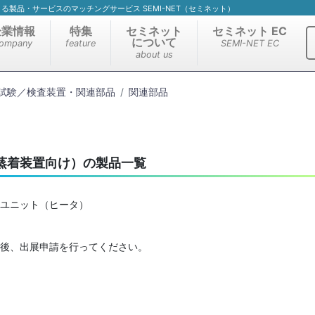
）による製品・サービスのマッチングサービス SEMI-NET（セミネット）
企業情報
特集
セミネット
セミネット EC
について
ompany
feature
SEMI-NET EC
about us
試験／検査装置・関連部品
関連部品
蒸着装置向け）の製品一覧
ユニット（ヒータ）
後、出展申請を行ってください。