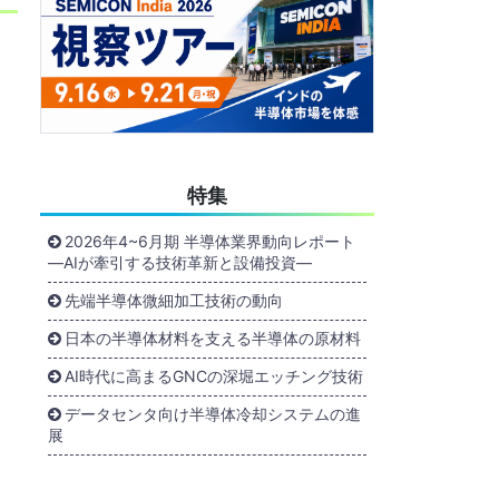
特集
2026年4~6月期 半導体業界動向レポート
―AIが牽引する技術革新と設備投資―
先端半導体微細加工技術の動向
日本の半導体材料を支える半導体の原材料
AI時代に高まるGNCの深堀エッチング技術
データセンタ向け半導体冷却システムの進
展