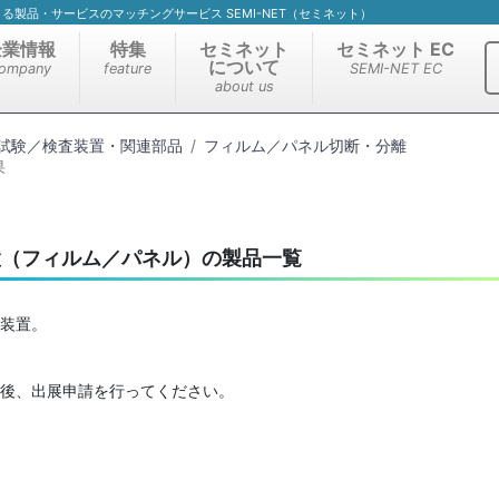
）による製品・サービスのマッチングサービス SEMI-NET（セミネット）
企業情報
特集
セミネット
セミネット EC
について
ompany
feature
SEMI-NET EC
about us
試験／検査装置・関連部品
フィルム／パネル切断・分離
果
置（フィルム／パネル）の製品一覧
装置。
後、出展申請を行ってください。