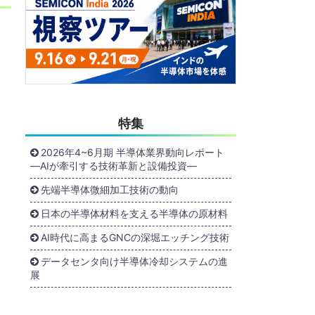
特集
2026年4~6月期 半導体業界動向レポート
―AIが牽引する技術革新と設備投資―
先端半導体微細加工技術の動向
日本の半導体材料を支える半導体の原材料
AI時代に高まるGNCの深堀エッチング技術
データセンタ向け半導体冷却システムの進
展