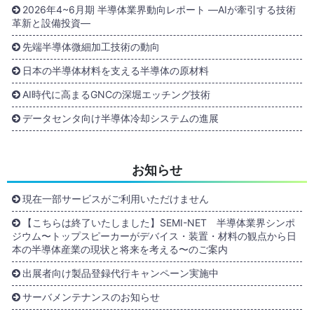
2026年4~6月期 半導体業界動向レポート ―AIが牽引する技術
革新と設備投資―
先端半導体微細加工技術の動向
日本の半導体材料を支える半導体の原材料
AI時代に高まるGNCの深堀エッチング技術
データセンタ向け半導体冷却システムの進展
お知らせ
現在一部サービスがご利用いただけません
【こちらは終了いたしました】SEMI-NET 半導体業界シンポ
ジウム〜トップスピーカーがデバイス・装置・材料の観点から日
本の半導体産業の現状と将来を考える〜のご案内
出展者向け製品登録代行キャンペーン実施中
サーバメンテナンスのお知らせ