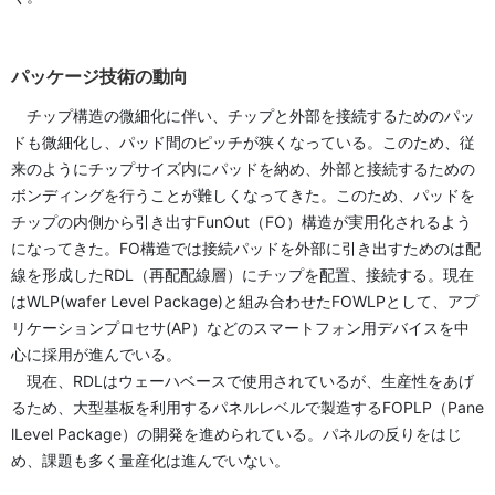
パッケージ技術の動向
チップ構造の微細化に伴い、チップと外部を接続するためのパッ
ドも微細化し、パッド間のピッチが狭くなっている。このため、従
来のようにチップサイズ内にパッドを納め、外部と接続するための
ボンディングを行うことが難しくなってきた。このため、パッドを
チップの内側から引き出すFunOut（FO）構造が実用化されるよう
になってきた。FO構造では接続パッドを外部に引き出すためのは配
線を形成したRDL（再配配線層）にチップを配置、接続する。現在
はWLP(wafer Level Package)と組み合わせたFOWLPとして、アプ
リケーションプロセサ(AP）などのスマートフォン用デバイスを中
心に採用が進んでいる。
現在、RDLはウェーハベースで使用されているが、生産性をあげ
るため、大型基板を利用するパネルレベルで製造するFOPLP（Pane
lLevel Package）の開発を進められている。パネルの反りをはじ
め、課題も多く量産化は進んでいない。