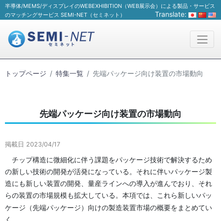
半導体/MEMS/ディスプレイのWEBEXHIBITION（WEB展示会）による製品・サービス
Translate:
のマッチングサービス SEMI-NET（セミネット）
トップページ
特集一覧
先端パッケージ向け装置の市場動向
先端パッケージ向け装置の市場動向
掲載日 2023/04/17
チップ構造に微細化に伴う課題をパッケージ技術で解決するため
の新しい技術の開発が活発になっている。それに伴いパッケージ製
造にも新しい装置の開発、量産ラインへの導入が進んでおり、それ
らの装置の市場規模も拡大している。本項では、これら新しいパッ
ケージ（先端パッケージ）向けの製造装置市場の概要をまとめて
い
く。