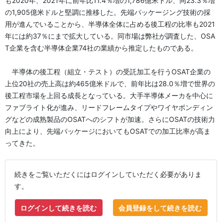
も2020年、2021年に前年比11.4％増の1,786億米ドル、同23.3％増
の1,905億米ドルと堅調に推移した。先端パッケージング技術の採
用が進んでいることから、半導体全体に占める後工程の比率も2021
年には約37％にまで拡大している。同市場は弊社が調査した、OSA
T企業を含む半導体企業74社の業績から推定したものである。
半導体の後工程（組立・テスト）の受託加工を行うOSAT企業の
上位20社の売上高は約465億米ドルで、前年比は28.0％増で世界の
後工程市場を上回る成長となっている。大手半導体メーカを中心に
ファブライト化が進み、リードフレームタイプやワイヤボンディン
グなどの成熟製品のOSATへのシフトが加速。さらにOSATの技術力
向上により、先端パッケージにおいてもOSATでの加工比率が高ま
ってきた。
続きをご覧いただくにはログインしていただく必要がありま
す。
ログインして続きを読む
会員登録をして続きを読む