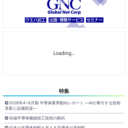
特集
2026年4~6月期 半導体業界動向レポート ―AIが牽引する技術
革新と設備投資―
先端半導体微細加工技術の動向
日本の半導体材料を支える半導体の原材料