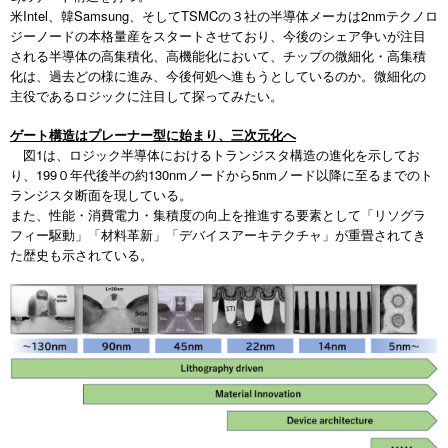
米Intel、韓Samsung、そしてTSMCの３社の半導体メーカは2nmテクノロ
ジーノードの本格量産をスタートさせており、今後のシェア争いが注目
される半導体の高集積化、高機能化において、チップの微細化・高集積
化は、過去どの様に進み、今後何処へ進もうとしているのか。微細化の
主役であるロジックに注目して探ってみたい。
ゲート構造はプレーナー型に始まり、三次元化へ
図1は、ロジック半導体におけるトランジスタ構造の進化を示してお
り、199０年代後半の約130nmノードから5nmノード以降に至るまでのト
ランジスタ断面を現している。
また、性能・消費電力・集積度の向上を推進する要素として「リソグラ
フィー駆動」「材料革新」「デバイスアーキテクチャ」が重畳されてき
た歴史も示されている。