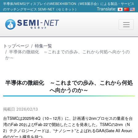
半導体/MEMS/ディスプレイのWEBEXHIBITION（WEB展示会）による製品・サービス
Translate:
のマッチングサービス SEMI-NET（セミネット）
トップページ
特集一覧
半導体の微細化 ～これまでの歩み、これから何処へ向かうの
か～
半導体の微細化 ～これまでの歩み、これから何処
へ向かうのか～
掲載日 2026/02/13
台TSMCは2025年4Q（10～12月）に、計画通り2nmプロセスの量産を台
湾のFab 20およびFab 22で開始したことを発表した。TSMCの2nm（N
2）テクノロジーノードは、“ナノシート”とよばれるGAA(Gate All Aroun
d)のゲート構造を持つ。