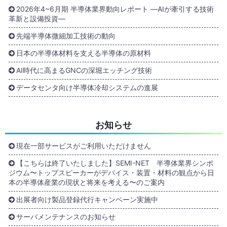
2026年4~6月期 半導体業界動向レポート ―AIが牽引する技術
革新と設備投資―
先端半導体微細加工技術の動向
日本の半導体材料を支える半導体の原材料
AI時代に高まるGNCの深堀エッチング技術
データセンタ向け半導体冷却システムの進展
お知らせ
現在一部サービスがご利用いただけません
【こちらは終了いたしました】SEMI-NET 半導体業界シンポ
ジウム〜トップスピーカーがデバイス・装置・材料の観点から日
本の半導体産業の現状と将来を考える〜のご案内
出展者向け製品登録代行キャンペーン実施中
サーバメンテナンスのお知らせ