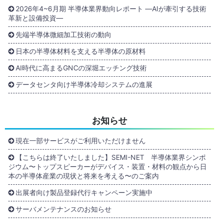
2026年4~6月期 半導体業界動向レポート ―AIが牽引する技術
革新と設備投資―
先端半導体微細加工技術の動向
日本の半導体材料を支える半導体の原材料
AI時代に高まるGNCの深堀エッチング技術
データセンタ向け半導体冷却システムの進展
お知らせ
現在一部サービスがご利用いただけません
【こちらは終了いたしました】SEMI-NET 半導体業界シンポ
ジウム〜トップスピーカーがデバイス・装置・材料の観点から日
本の半導体産業の現状と将来を考える〜のご案内
出展者向け製品登録代行キャンペーン実施中
サーバメンテナンスのお知らせ