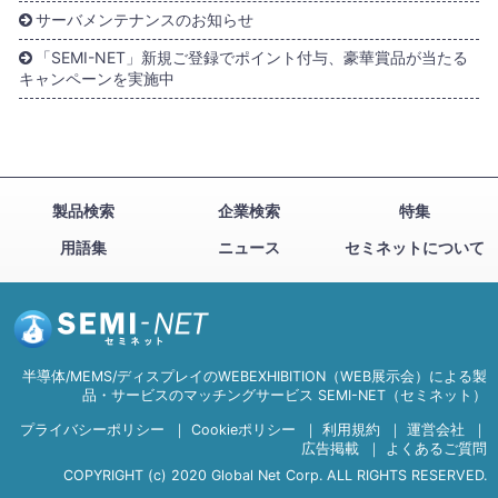
サーバメンテナンスのお知らせ
「SEMI-NET」新規ご登録でポイント付与、豪華賞品が当たる
キャンペーンを実施中
製品検索
企業検索
特集
用語集
ニュース
セミネットについて
半導体/MEMS/ディスプレイのWEBEXHIBITION（WEB展示会）による製
品・サービスのマッチングサービス SEMI-NET（セミネット）
プライバシーポリシー
｜
Cookieポリシー
｜
利用規約
｜
運営会社
｜
広告掲載
｜
よくあるご質問
COPYRIGHT (c) 2020 Global Net Corp. ALL RIGHTS RESERVED.