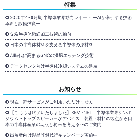
特集
2026年4~6月期 半導体業界動向レポート ―AIが牽引する技術
革新と設備投資―
先端半導体微細加工技術の動向
日本の半導体材料を支える半導体の原材料
AI時代に高まるGNCの深堀エッチング技術
データセンタ向け半導体冷却システムの進展
お知らせ
現在一部サービスがご利用いただけません
【こちらは終了いたしました】SEMI-NET 半導体業界シンポ
ジウム〜トップスピーカーがデバイス・装置・材料の観点から日
本の半導体産業の現状と将来を考える〜のご案内
出展者向け製品登録代行キャンペーン実施中