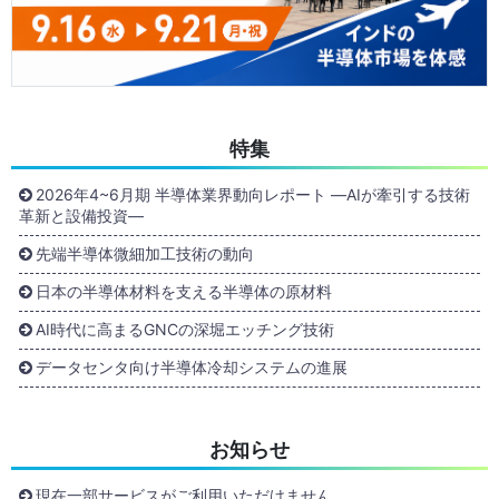
特集
2026年4~6月期 半導体業界動向レポート ―AIが牽引する技術
革新と設備投資―
先端半導体微細加工技術の動向
日本の半導体材料を支える半導体の原材料
AI時代に高まるGNCの深堀エッチング技術
データセンタ向け半導体冷却システムの進展
お知らせ
現在一部サービスがご利用いただけません