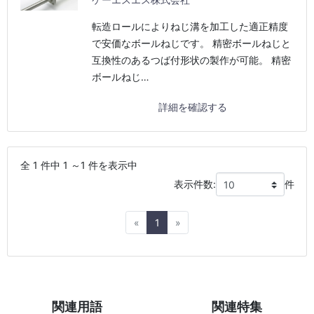
転造ロールによりねじ溝を加工した適正精度
で安価なボールねじです。 精密ボールねじと
互換性のあるつば付形状の製作が可能。 精密
ボールねじ…
詳細を確認する
全 1 件中 1 ～1 件を表示中
表示件数:
件
Previous
Next
«
1
»
関連用語
関連特集