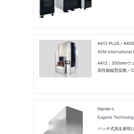
A412 PLUS／A40
ASM International
A412：300mm
高性能縦型拡散／C
Harrier-L
Eugene Technolog
バッチ式高生産性L