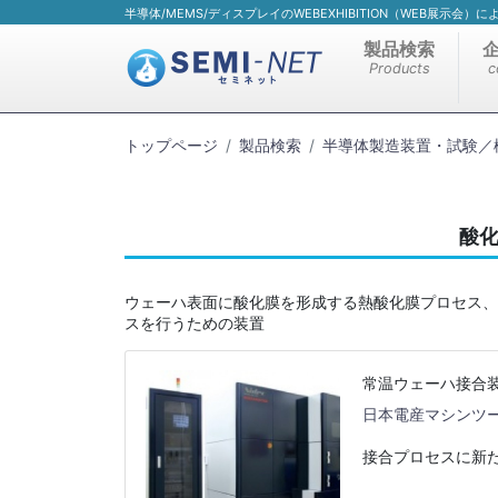
半導体/MEMS/ディスプレイのWEBEXHIBITION（WEB展示会
製品検索
Products
c
トップページ
製品検索
半導体製造装置・試験／
酸
ウェーハ表面に酸化膜を形成する熱酸化膜プロセス、
スを行うための装置
常温ウェーハ接合装置
日本電産マシンツ
接合プロセスに新