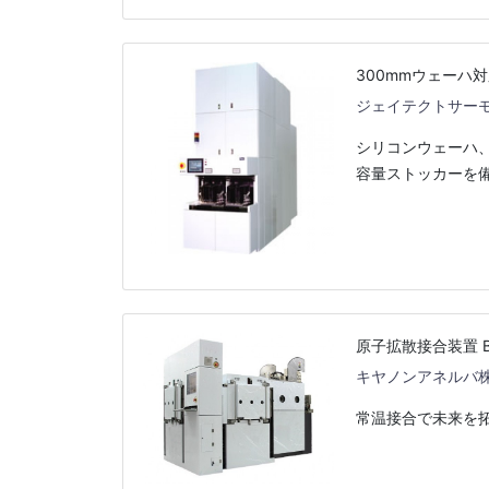
300mmウェーハ対
ジェイテクトサー
シリコンウェーハ、
容量ストッカーを
原子拡散接合装置 BC7
キヤノンアネルバ
常温接合で未来を拓