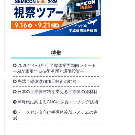
特集
2026年4~6月期 半導体業界動向レポート
―AIが牽引する技術革新と設備投資―
先端半導体微細加工技術の動向
日本の半導体材料を支える半導体の原材料
AI時代に高まるGNCの深堀エッチング技術
データセンタ向け半導体冷却システムの進
展