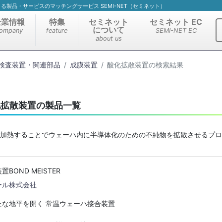
）による製品・サービスのマッチングサービス SEMI-NET（セミネット）
企業情報
特集
セミネット
セミネット EC
について
ompany
feature
SEMI-NET EC
about us
検査装置・関連部品
成膜装置
酸化拡散装置の検索結果
化拡散装置の製品一覧
加熱することでウェーハ内に半導体化のための不純物を拡散させるプロ
BOND MEISTER
ール株式会社
たな地平を開く 常温ウェーハ接合装置