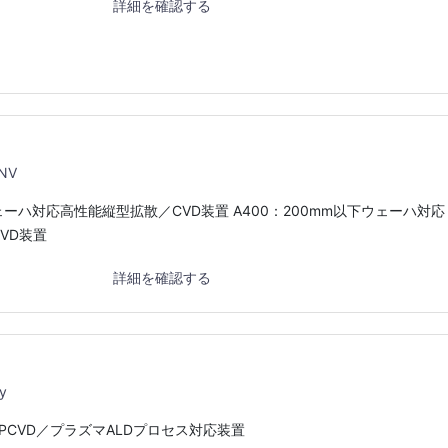
詳細を確認する
0
 NV
ウェーハ対応高性能縦型拡散／CVD装置 A400：200mm以下ウェーハ対応
VD装置
詳細を確認する
y
PCVD／プラズマALDプロセス対応装置