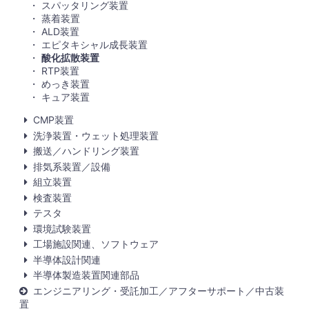
スパッタリング装置
蒸着装置
ALD装置
エピタキシャル成長装置
酸化拡散装置
RTP装置
めっき装置
キュア装置
CMP装置
洗浄装置・ウェット処理装置
搬送／ハンドリング装置
排気系装置／設備
組立装置
検査装置
テスタ
環境試験装置
工場施設関連、ソフトウェア
半導体設計関連
半導体製造装置関連部品
エンジニアリング・受託加工／アフターサポート／中古装
置