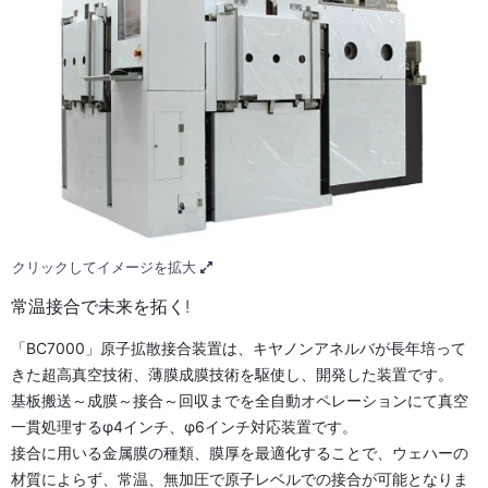
クリックしてイメージを拡大
常温接合で未来を拓く!
「BC7000」原子拡散接合装置は、キヤノンアネルバが長年培って
きた超高真空技術、薄膜成膜技術を駆使し、開発した装置です。
基板搬送～成膜～接合～回収までを全自動オペレーションにて真空
一貫処理するφ4インチ、φ6インチ対応装置です。
接合に用いる金属膜の種類、膜厚を最適化することで、ウェハーの
材質によらず、常温、無加圧で原子レベルでの接合が可能となりま