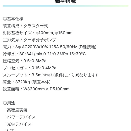
基本情報
◎基本仕様
装置構成：クラスター式
対応基板サイズ：φ100mm, φ150mm
主排気系：ターボ分子ポンプ
電力：3φ AC200V±10% 125A 50/60Hz (D種接地)
冷却水：30-34L/min 0.2?-0.3MPa 15-30℃
圧縮空気：0.5-0.8MPa
プロセスガス：0.15-0.4MPa
スループット：3.5min/set (条件により異なります)
質量：3720kg (装置本体)
設置面積：W3300mm × D5100mm
◎用途
・高密度実装
・パワーデバイス
・光学デバイス
・LED