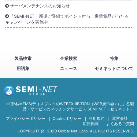
サーバメンテナンスのお知らせ
「SEMI-NET」新規ご登録でポイント付与、豪華賞品が当たる
キャンペーンを実施中
製品検索
企業検索
特集
用語集
ニュース
セミネットについて
半導体/MEMS/ディスプレイのWEBEXHIBITION（WEB展示会）による製
品・サービスのマッチングサービス SEMI-NET（セミネット）
プライバシーポリシー
｜
Cookieポリシー
｜
利用規約
｜
運営会社
｜
広告掲載
｜
よくあるご質問
COPYRIGHT (c) 2020 Global Net Corp. ALL RIGHTS RESERVED.