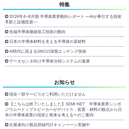
特集
2026年4~6月期 半導体業界動向レポート ―AIが牽引する技術
革新と設備投資―
先端半導体微細加工技術の動向
日本の半導体材料を支える半導体の原材料
AI時代に高まるGNCの深堀エッチング技術
データセンタ向け半導体冷却システムの進展
お知らせ
現在一部サービスがご利用いただけません
【こちらは終了いたしました】SEMI-NET 半導体業界シンポ
ジウム〜トップスピーカーがデバイス・装置・材料の観点から日
本の半導体産業の現状と将来を考える〜のご案内
出展者向け製品登録代行キャンペーン実施中