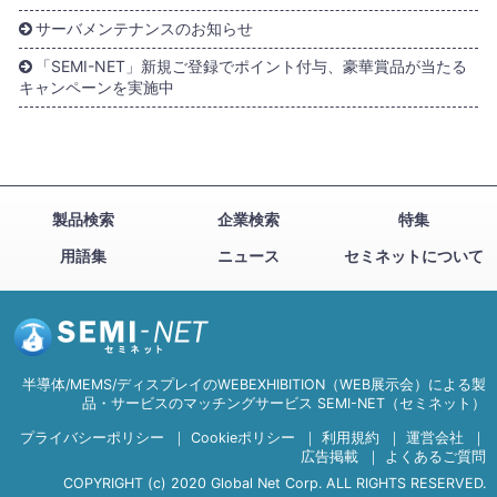
サーバメンテナンスのお知らせ
「SEMI-NET」新規ご登録でポイント付与、豪華賞品が当たる
キャンペーンを実施中
製品検索
企業検索
特集
用語集
ニュース
セミネットについて
半導体/MEMS/ディスプレイのWEBEXHIBITION（WEB展示会）による製
品・サービスのマッチングサービス SEMI-NET（セミネット）
プライバシーポリシー
｜
Cookieポリシー
｜
利用規約
｜
運営会社
｜
広告掲載
｜
よくあるご質問
COPYRIGHT (c) 2020 Global Net Corp. ALL RIGHTS RESERVED.