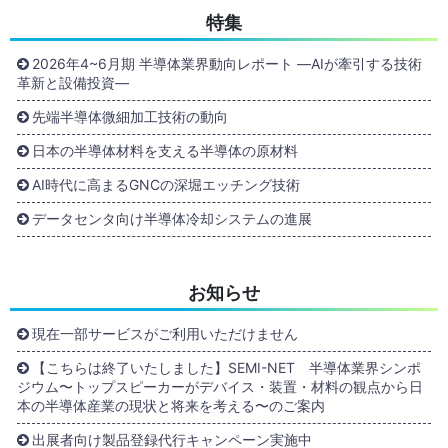
特集
2026年4~6月期 半導体業界動向レポート ―AIが牽引する技術
革新と設備投資―
先端半導体微細加工技術の動向
日本の半導体材料を支える半導体の原材料
AI時代に高まるGNCの深堀エッチング技術
データセンタ向け半導体冷却システムの進展
お知らせ
現在一部サービスがご利用いただけません
【こちらは終了いたしました】SEMI-NET 半導体業界シンポ
ジウム〜トップスピーカーがデバイス・装置・材料の観点から日
本の半導体産業の現状と将来を考える〜のご案内
出展者向け製品登録代行キャンペーン実施中