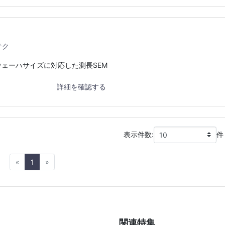
テク
ウェーハサイズに対応した測長SEM
詳細を確認する
表示件数:
件
Previous
Next
«
1
»
関連特集