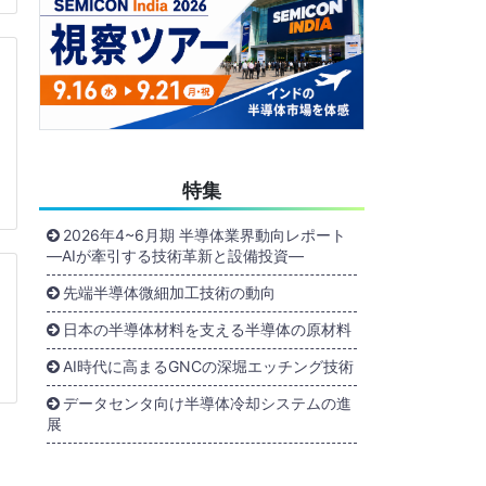
特集
2026年4~6月期 半導体業界動向レポート
―AIが牽引する技術革新と設備投資―
先端半導体微細加工技術の動向
日本の半導体材料を支える半導体の原材料
AI時代に高まるGNCの深堀エッチング技術
データセンタ向け半導体冷却システムの進
展