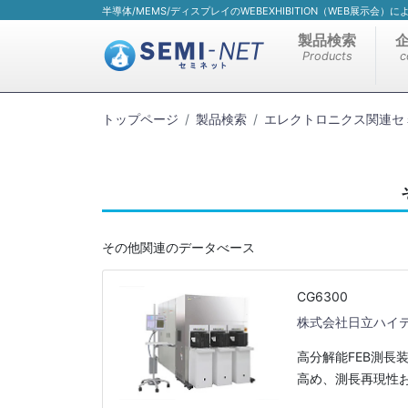
半導体/MEMS/ディスプレイのWEBEXHIBITION（WEB展示会
製品検索
Products
c
トップページ
製品検索
エレクトロニクス関連セ
その他関連のデータべース
CG6300
株式会社日立ハイ
高分解能FEB測長装
高め、測長再現性