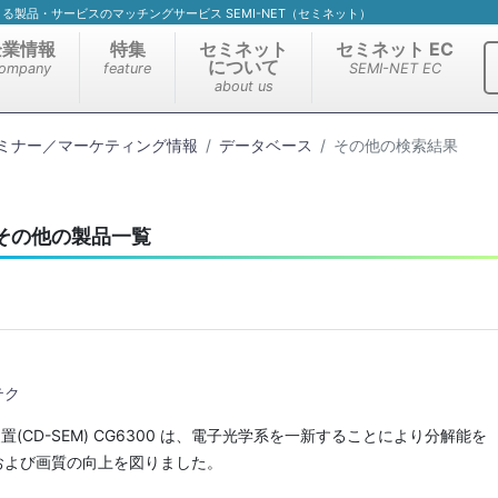
）による製品・サービスのマッチングサービス SEMI-NET（セミネット）
企業情報
特集
セミネット
セミネット EC
について
ompany
feature
SEMI-NET EC
about us
ミナー／マーケティング情報
データベース
その他の検索結果
その他の製品一覧
テク
置(CD-SEM) CG6300 は、電子光学系を一新することにより分解能を
および画質の向上を図りました。