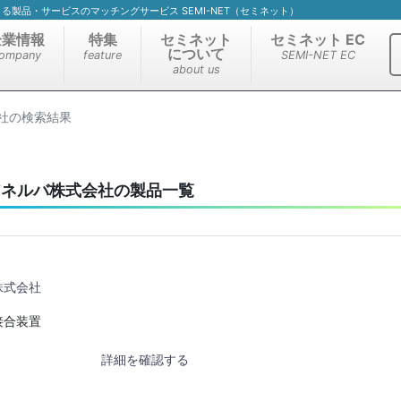
）による製品・サービスのマッチングサービス SEMI-NET（セミネット）
企業情報
特集
セミネット
セミネット EC
について
ompany
feature
SEMI-NET EC
about us
社の検索結果
アネルバ株式会社の製品一覧
株式会社
接合装置
詳細を確認する