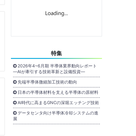
特集
2026年4~6月期 半導体業界動向レポート
―AIが牽引する技術革新と設備投資―
先端半導体微細加工技術の動向
日本の半導体材料を支える半導体の原材料
AI時代に高まるGNCの深堀エッチング技術
データセンタ向け半導体冷却システムの進
展