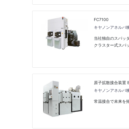
FC7100
キヤノンアネルバ
当社独自のスパッタ
クラスター式スパ
原子拡散接合装置 BC7
キヤノンアネルバ
常温接合で未来を拓