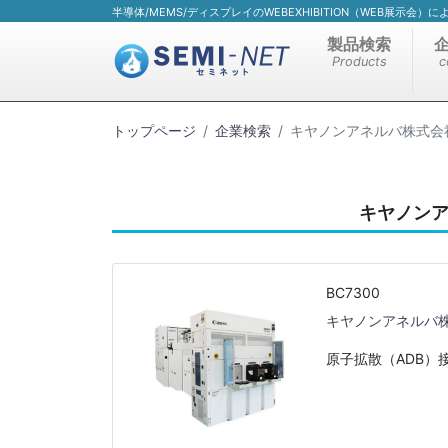
半導体/MEMS/ディスプレイのWEBEXHIBITION（WEB展示会
製品検索
Products
c
トップページ
企業検索
キヤノンアネルバ株式会
キヤノン
BC7300
キヤノンアネルバ
原子拡散（ADB）