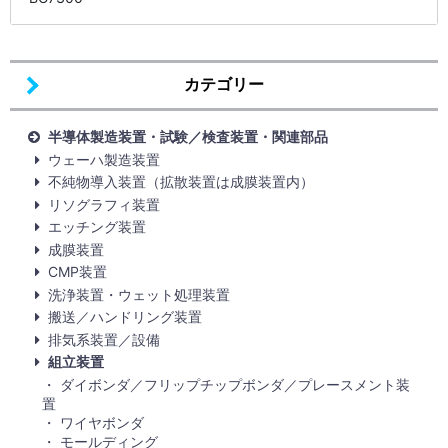
カテゴリー
半導体製造装置・試験／検査装置・関連部品
ウェーハ製造装置
不純物導入装置（拡散装置は成膜装置内）
リソグラフィ装置
エッチング装置
成膜装置
CMP装置
洗浄装置・ウェット処理装置
搬送／ハンドリング装置
排気系装置／設備
組立装置
ダイボンダ／フリップチップボンダ／プレースメント装
置
ワイヤボンダ
モールディング