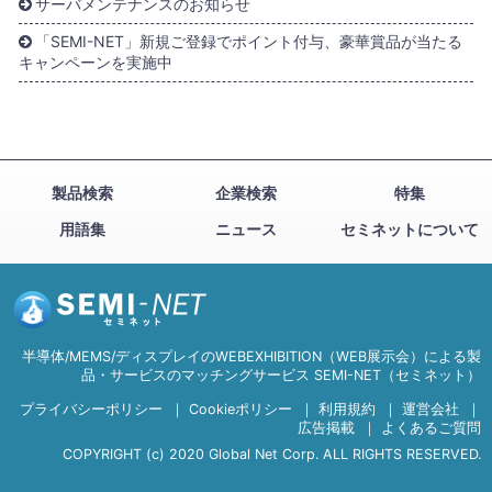
サーバメンテナンスのお知らせ
「SEMI-NET」新規ご登録でポイント付与、豪華賞品が当たる
キャンペーンを実施中
製品検索
企業検索
特集
用語集
ニュース
セミネットについて
半導体/MEMS/ディスプレイのWEBEXHIBITION（WEB展示会）による製
品・サービスのマッチングサービス SEMI-NET（セミネット）
プライバシーポリシー
｜
Cookieポリシー
｜
利用規約
｜
運営会社
｜
広告掲載
｜
よくあるご質問
COPYRIGHT (c) 2020 Global Net Corp. ALL RIGHTS RESERVED.