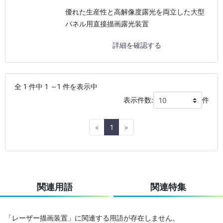
優れた生産性と高解像度露光を両立した大型
パネル用直接描画露光装置
詳細を確認する
全 1 件中 1 ～1 件を表示中
表示件数:
件
Previous
Next
«
1
»
関連用語
関連特集
「レーザー描画装置」に関連する用語が存在しません。