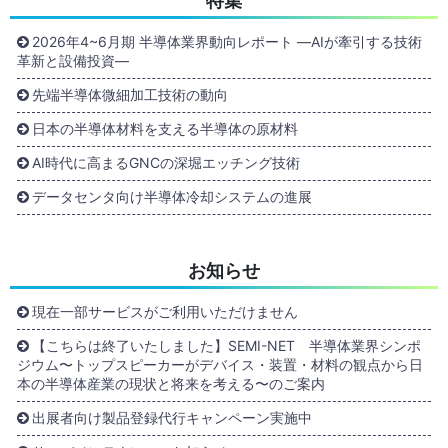
特集
2026年4~6月期 半導体業界動向レポート ―AIが牽引する技術
革新と設備投資―
先端半導体微細加工技術の動向
日本の半導体材料を支える半導体の原材料
AI時代に高まるGNCの深堀エッチング技術
データセンタ向け半導体冷却システムの進展
お知らせ
現在一部サービスがご利用いただけません
【こちらは終了いたしました】SEMI-NET 半導体業界シンポ
ジウム〜トップスピーカーがデバイス・装置・材料の観点から日
本の半導体産業の現状と将来を考える〜のご案内
出展者向け製品登録代行キャンペーン実施中