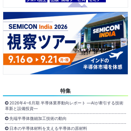
特集
2026年4~6月期 半導体業界動向レポート ―AIが牽引する技術
革新と設備投資―
先端半導体微細加工技術の動向
日本の半導体材料を支える半導体の原材料