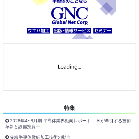
特集
2026年4~6月期 半導体業界動向レポート ―AIが牽引する技術
革新と設備投資―
先端半導体微細加工技術の動向