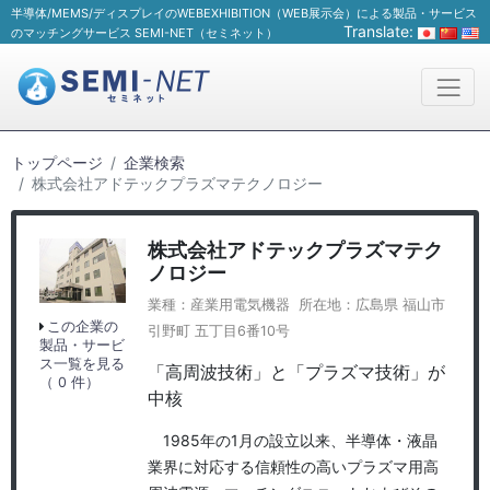
半導体/MEMS/ディスプレイのWEBEXHIBITION（WEB展示会）による製品・サービス
Translate:
のマッチングサービス SEMI-NET（セミネット）
トップページ
企業検索
株式会社アドテックプラズマテクノロジー
株式会社アドテックプラズマテク
ノロジー
業種：産業用電気機器 所在地：広島県 福山市
この企業の
引野町 五丁目6番10号
製品・サービ
ス一覧を見る
「高周波技術」と「プラズマ技術」が
（ 0 件）
中核
1985年の1月の設立以来、半導体・液晶
業界に対応する信頼性の高いプラズマ用高