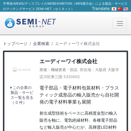
半導体/MEMS/ディスプレイのWEBEXHIBITION（WEB展示会）による製品・サービス
Translate:
のマッチングサービス SEMI-NET（セミネット）
トップページ
企業検索
エーディーワイ株式会社
エーディーワイ株式会社
業種：機械要素・部品 所在地：大阪府 大阪市
淀川区東三国 5320002
電子部品・電子材料包装材料・プラス
この企業の
製品・サービ
ティック成形品の輸入販売から自社開
ス一覧を見る
発の電子材料事業も展開
（ 0 件）
射出成型技術をベースに高精度金型の輸入
販売を軸に、電気絶縁材料、各種電子部品
など輸入販売が中心だが、高輝度LED材料