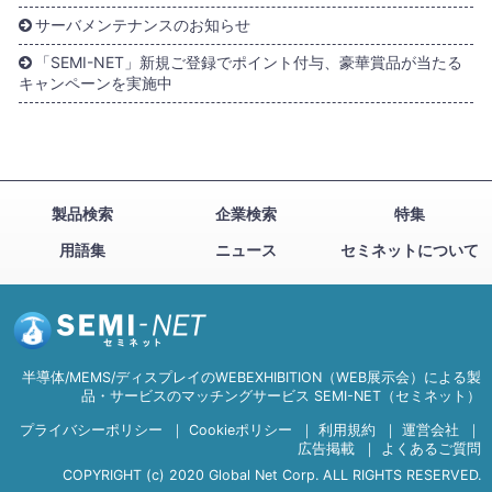
サーバメンテナンスのお知らせ
「SEMI-NET」新規ご登録でポイント付与、豪華賞品が当たる
キャンペーンを実施中
製品検索
企業検索
特集
用語集
ニュース
セミネットについて
半導体/MEMS/ディスプレイのWEBEXHIBITION（WEB展示会）による製
品・サービスのマッチングサービス SEMI-NET（セミネット）
プライバシーポリシー
｜
Cookieポリシー
｜
利用規約
｜
運営会社
｜
広告掲載
｜
よくあるご質問
COPYRIGHT (c) 2020 Global Net Corp. ALL RIGHTS RESERVED.