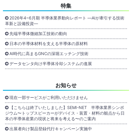
特集
2026年4~6月期 半導体業界動向レポート ―AIが牽引する技術
革新と設備投資―
先端半導体微細加工技術の動向
日本の半導体材料を支える半導体の原材料
AI時代に高まるGNCの深堀エッチング技術
データセンタ向け半導体冷却システムの進展
お知らせ
現在一部サービスがご利用いただけません
【こちらは終了いたしました】SEMI-NET 半導体業界シンポ
ジウム〜トップスピーカーがデバイス・装置・材料の観点から日
本の半導体産業の現状と将来を考える〜のご案内
出展者向け製品登録代行キャンペーン実施中