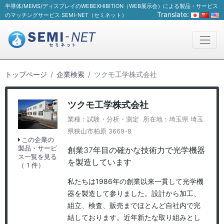
半導体/MEMS/ディスプレイのWEBEXHIBITION（WEB展示会）による製品・サービス
Translate:
のマッチングサービス SEMI-NET（セミネット）
トップページ
企業検索
ツクモ工学株式会社
ツクモ工学株式会社
業種：試験・分析・測定 所在地：埼玉県 埼玉
県狭山市柏原 3669-8
この企業の
製品・サービ
創業37年目の確かな技術力で光学機器
ス一覧を見る
を製造しています
（ 1 件）
私たちは1986年の創業以来一貫して光学機
器を製造して参りました。設計から加工、
組立、検査、販売までほとんど自社内で完
結しております。近年新たな取り組みとし