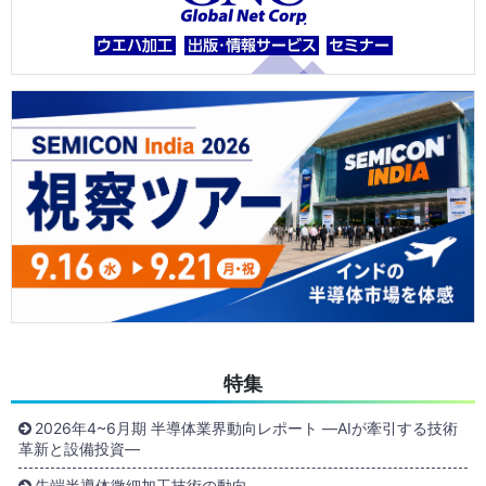
特集
2026年4~6月期 半導体業界動向レポート ―AIが牽引する技術
革新と設備投資―
先端半導体微細加工技術の動向