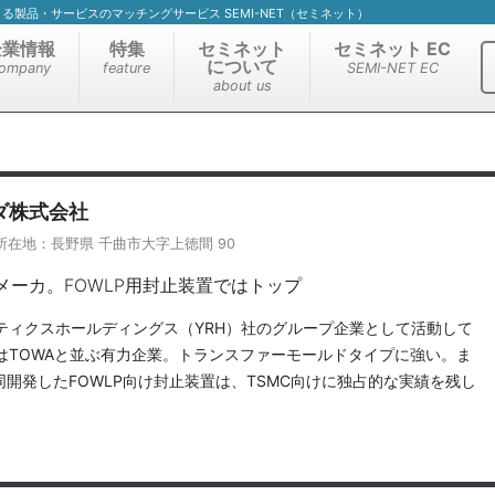
）による製品・サービスのマッチングサービス SEMI-NET（セミネット）
企業情報
特集
セミネット
セミネット EC
について
ompany
feature
SEMI-NET EC
about us
ダ株式会社
所在地：長野県 千曲市大字上徳間 90
メーカ。FOWLP用封止装置ではトップ
ティクスホールディングス（YRH）社のグループ企業として活動して
はTOWAと並ぶ有力企業。トランスファーモールドタイプに強い。ま
同開発したFOWLP向け封止装置は、TSMC向けに独占的な実績を残し