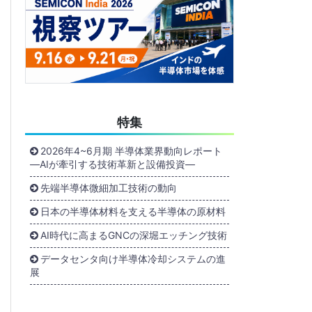
特集
2026年4~6月期 半導体業界動向レポート
―AIが牽引する技術革新と設備投資―
先端半導体微細加工技術の動向
日本の半導体材料を支える半導体の原材料
AI時代に高まるGNCの深堀エッチング技術
データセンタ向け半導体冷却システムの進
展