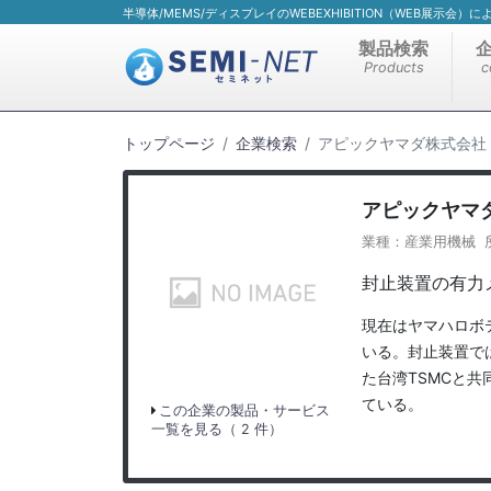
半導体/MEMS/ディスプレイのWEBEXHIBITION（WEB展示会
製品検索
Products
c
トップページ
企業検索
アピックヤマダ株式会社
アピックヤマ
業種：産業用機械 
封止装置の有力
現在はヤマハロボ
いる。封止装置で
た台湾TSMCと共
ている。
この企業の製品・サービス
一覧を見る（ 2 件）