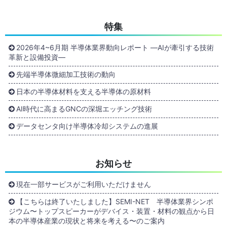
特集
2026年4~6月期 半導体業界動向レポート ―AIが牽引する技術
革新と設備投資―
先端半導体微細加工技術の動向
日本の半導体材料を支える半導体の原材料
AI時代に高まるGNCの深堀エッチング技術
データセンタ向け半導体冷却システムの進展
お知らせ
現在一部サービスがご利用いただけません
【こちらは終了いたしました】SEMI-NET 半導体業界シンポ
ジウム〜トップスピーカーがデバイス・装置・材料の観点から日
本の半導体産業の現状と将来を考える〜のご案内